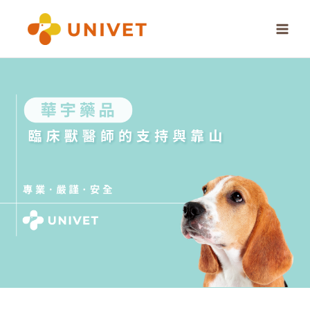
跳
至
主
要
內
容