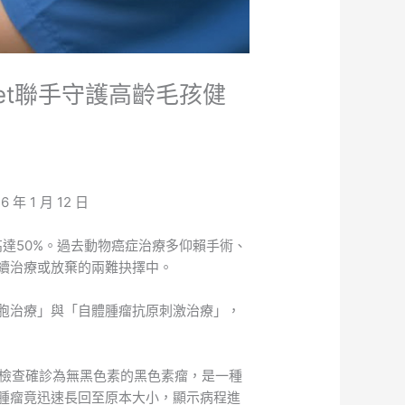
et聯手守護高齡毛孩健
6 年 1 月 12 日
達50%。過去動物癌症治療多仰賴手術、
續治療或放棄的兩難抉擇中。
胞治療」與「自體腫瘤抗原刺激治療」，
片檢查確診為無黑色素的黑色素瘤，是一種
腫瘤竟迅速長回至原本大小，顯示病程進