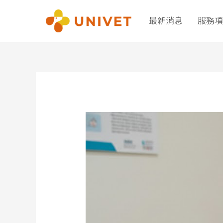
跳
至
最新消息
服務項
主
要
內
容