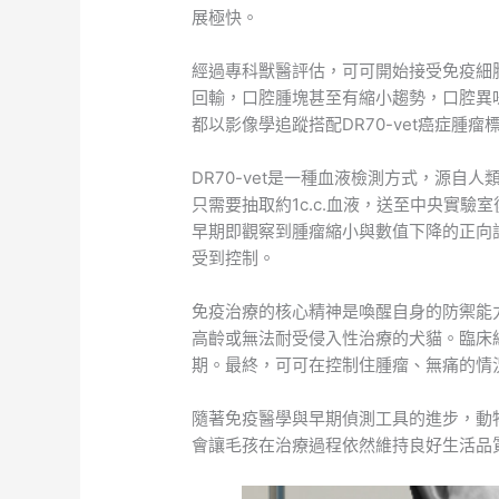
展極快。
經過專科獸醫評估，可可開始接受免疫細
回輸，口腔腫塊甚至有縮小趨勢，口腔異
都以影像學追蹤搭配DR70-vet癌症腫
DR70-vet是一種血液檢測方式，源
只需要抽取約1c.c.血液，送至中央實
早期即觀察到腫瘤縮小與數值下降的正向
受到控制。
免疫治療的核心精神是喚醒自身的防禦能
高齡或無法耐受侵入性治療的犬貓。臨床
期。最終，可可在控制住腫瘤、無痛的情
隨著免疫醫學與早期偵測工具的進步，動
會讓毛孩在治療過程依然維持良好生活品