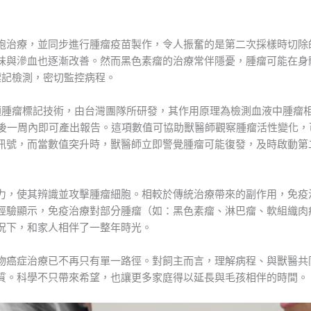
胞治療，並同步進行腫瘤疫苗製作，令人振奮的是第二次採樣時切除
味與滲血也逐漸改善。然而黑色素瘤的治療常伴隱憂，腫瘤可能在身
瘤標記檢測，密切監控病程。
自人類腫瘤標記技術，由台灣團隊所研發，其作用原理為檢測血液中腫瘤
驗室後一周內即可產出報告。這項數值可協助獸醫師觀察腫瘤活性變化，
訊號，而當數值突升時，獸醫師立即警覺腫瘤可能復發，及時啟動第
力，使其辨識並攻擊腫瘤細胞。相較於傳統治療帶來的副作用，免疫
經驗顯示，免疫治療對部分腫瘤（如：黑色素瘤、淋巴瘤、軟組織肉
況下，和家人相伴了一整年時光。
物癌症治療已不再只有單一路徑。對飼主而言，理解病程、與獸醫共
質。科學不只帶來希望，也讓更多家庭得以延長與毛孩相伴的時間。