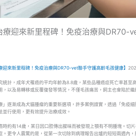
療迎來新里程碑！免疫治療與DR70-v
迎來新里程碑！免疫治療與DR70-vet聯手守護高齡毛孩健康】
202
統計，成年犬罹癌的平均年齡為8.8歲，某些品種癌症死亡率甚至高
用，以及易轉移或反覆復發等情況，不僅毛孩痛苦，飼主也會陷於繼
療」逐漸成為犬貓腫瘤的重要新選項，許多案例證實，透過「免疫細
法並行使用，更有效提升治療成效。
癌時約有14歲，某日因口腔傳出腥味而被發現上顎有不明腫塊。切
症。更令人震驚的是，從第一次切除到病理報告出爐的短短兩週內，